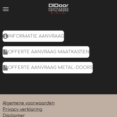
Ga
direct
naar
de
hoofdinhoud
INFORMATIE AANVRAAG
OFFERTE AANVRAAG MAATKASTEN
OFFERTE AANVRAAG METAL-DOORS
Algemene voorwaarden
Privacy verklaring
Disclaimer