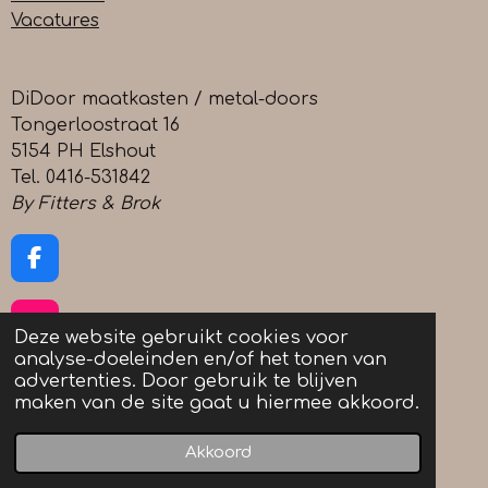
Vacatures
DiDoor maatkasten / metal-doors
Tongerloostraat 16
5154 PH Elshout
Tel. 0416-531842
By Fitters & Brok
F
a
c
I
e
Deze website gebruikt cookies voor
n
b
analyse-doeleinden en/of het tonen van
s
o
advertenties. Door gebruik te blijven
L
t
o
maken van de site gaat u hiermee akkoord.
i
a
k
n
g
Akkoord
© 2023 - 2026 DiDoor Metal-Doors
k
r
e
a