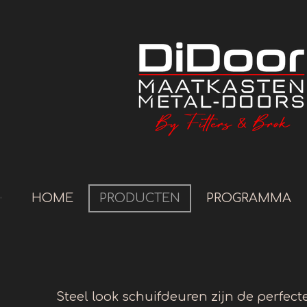
Ga
direct
naar
de
hoofdinhoud
HOME
PRODUCTEN
PROGRAMMA
Steel look schuifdeuren zijn de perfec