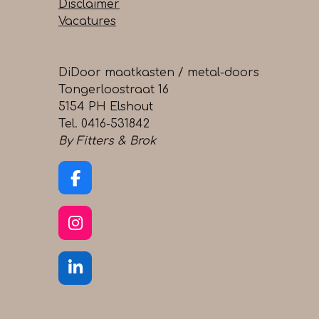
Disclaimer
Vacatures
DiDoor maatkasten / metal-doors
Tongerloostraat 16
5154 PH Elshout
Tel. 0416-531842
By Fitters & Brok
F
a
c
e
I
b
n
o
s
o
t
L
k
a
i
g
n
r
k